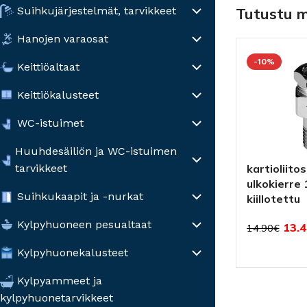
Suihkujärjestelmät, tarvikkeet
Tutustu 
Hanojen varaosat
-10%
Keittiöaltaat
Keittiökalusteet
WC-istuimet
Huuhdesäiliön ja WC-istuimen
kartioliitos
tarvikkeet
ulkokierre 
Suihkukaapit ja -nurkat
kiillotettu
Kylpyhuoneen pesualtaat
13.4
14.90
€
Kylpyhuonekalusteet
Kylpyammeet ja
kylpyhuonetarvikkeet