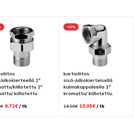
%
-10%
oliitos
kartioliitos
-/ulkokierteellä 1″
sisä-/ulkokierteisellä
attu/kiillotettu 1″
kulmakappaleella 1″
attu/ kiillotettu
kromattu/ kiillotettu.
9.72
€
tk
13.05
€
tk
0
€
14.50
€