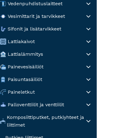
Vedenpuhdistuslaitteet
Vesimittarit ja tarvikkeet
Sifonit ja lisätarvikkeet
Lattiakaivot
Lattialämmitys
Painevesisäiliöt
Paisuntasäiliöt
Paineletkut
Palloventtiilit ja venttiilit
Komposiittiputket, putkiyhteet ja
liittimet
Putkien liittimet