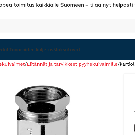
opea toimitus kaikkialle Suomeen – tilaa nyt helposti
edot
Tavaroiden kuljetus
Maksutavat
ekuivaimet
Liitännät ja tarvikkeet pyyhekuivaimille
kartiol