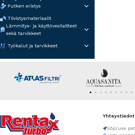
Putken eristys
Tiivistysmateriaalit
Lämmitys- ja käyttövesilaitteet
sekä tarvikkeet
Työkalut ja tarvikkeet
Yhteystiedot
Sõpruse pst.