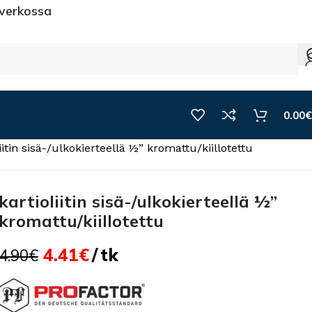
 verkossa
0.00
€
iitin sisä-/ulkokierteellä ½” kromattu/kiillotettu
kartioliitin sisä-/ulkokierteellä ½”
kromattu/kiillotettu
4.41
€
tk
4.90
€