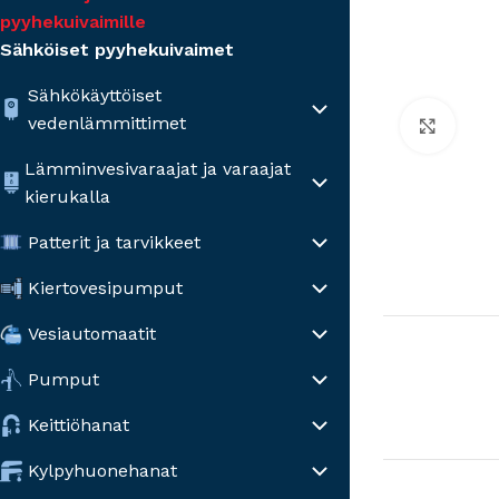
pyyhekuivaimille
Sähköiset pyyhekuivaimet
Sähkökäyttöiset
vedenlämmittimet
Click
Lämminvesivaraajat ja varaajat
kierukalla
Patterit ja tarvikkeet
Kiertovesipumput
Vesiautomaatit
Pumput
Keittiöhanat
Kylpyhuonehanat