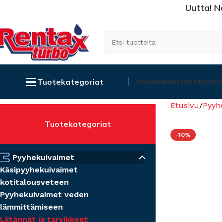
Uutta! N
Tuotekategoriat
Etusivu
Meistä
Yhteysti
Etusivu
Pyyh
Tuotekategoriat
-10%
Pyyhekuivaimet
Käsipyyhekuivaimet
kotitalousveteen
Pyyhekuivaimet veden
lämmittämiseen
Liitännät ja tarvikkeet