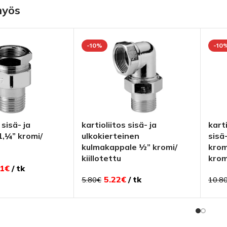
myös
-10%
-10
 sisä- ja
kartioliitos sisä- ja
karti
1,¼” kromi/
ulkokierteinen
sisä
kulmakappale ½” kromi/
krom
kiillotettu
krom
1
€
tk
5.22
€
tk
5.80
€
10.8