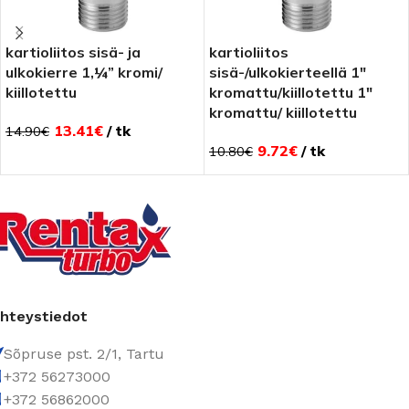
kartioliitos sisä- ja
kartioliitos
ulkokierre 1,¼” kromi/
sisä-/ulkokierteellä 1″
kiillotettu
kromattu/kiillotettu 1″
kromattu/ kiillotettu
13.41
€
tk
14.90
€
9.72
€
tk
10.80
€
hteystiedot
Sõpruse pst. 2/1, Tartu
+372 56273000
+372 56862000