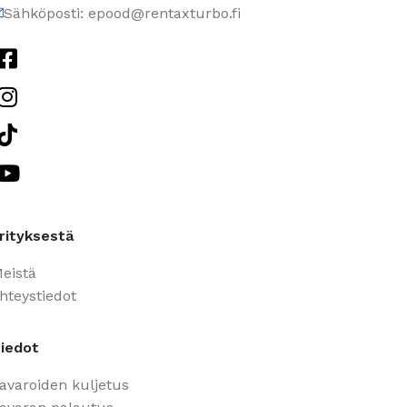
Sähköposti: epood@rentaxturbo.fi
rityksestä
eistä
hteystiedot
iedot
avaroiden kuljetus