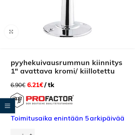
Click to enlarge
pyyhekuivausrummun kiinnitys
1″ avattava kromi/ kiillotettu
6.21
€
tk
6.90
€
Toimitusaika enintään 5 arkipäivää