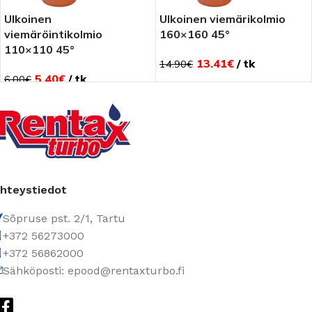
Ulkoinen
Ulkoinen viemärikolmio
viemäröintikolmio
160×160 45°
110×110 45°
13.41
€
tk
14.90
€
5.40
€
tk
6.00
€
hteystiedot
Sõpruse pst. 2/1, Tartu
+372 56273000
+372 56862000
Sähköposti: epood@rentaxturbo.fi