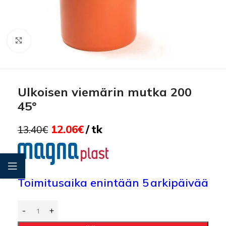
Click to enlarge
Ulkoisen viemärin mutka 200
45°
12.06
€
tk
13.40
€
Toimitusaika enintään 5 arkipäivää