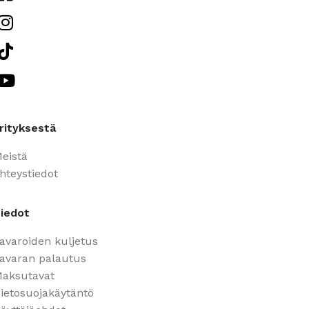
rityksestä
eistä
hteystiedot
iedot
avaroiden kuljetus
avaran palautus
aksutavat
ietosuojakäytäntö