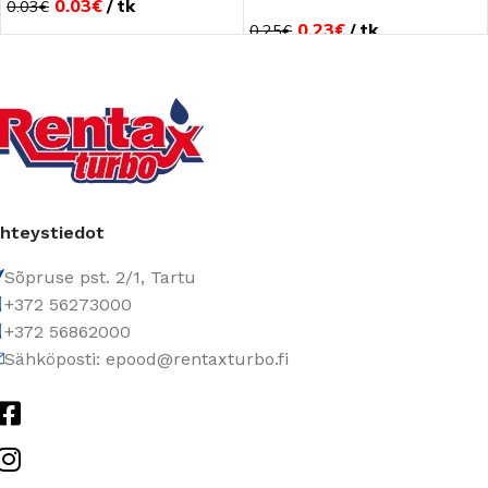
0.03
€
tk
0.03
€
0.23
€
tk
0.25
€
hteystiedot
Sõpruse pst. 2/1, Tartu
+372 56273000
+372 56862000
Sähköposti: epood@rentaxturbo.fi