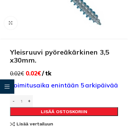
Click to enlarge
Yleisruuvi pyöreäkärkinen 3,5
x30mm.
0.02
€
tk
0.02
€
Toimitusaika enintään 5 arkipäivää
LISÄÄ OSTOSKORIIN
Lisää vertailuun