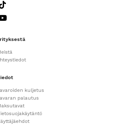
rityksestä
eistä
hteystiedot
iedot
avaroiden kuljetus
avaran palautus
aksutavat
ietosuojakäytäntö
äyttäjäehdot