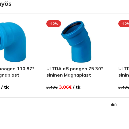
myös
-10%
-10
poogen 110 87°
ULTRA dB poogen 75 30°
ULTR
gnaplast
sininen Magnaplast
sini
tk
3.06
€
tk
3.40
€
3.40