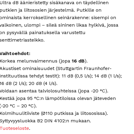
Ultra dB äänieristetty sisäkanava on täydellinen
putkien ja liitososien järjestelmä. Putkille on
ominaista kerroksellinen seinärakenne: sisempi on
valkoinen, ulompi – sileä sininen likaa hylkivä, jossa
on pysyvällä painatuksella varustettu
senttimetriasteikko.
Vaihtoehdot:
Korkea melunvaimennus (jopa
16 dB
).
Akustiset ominaisuudet (Stuttgartin Fraunhofer-
instituutissa tehdyt testit): 11 dB (0,5 l/s); 14 dB (1 l/s);
16 dB (2 l/s); 20 dB (4 l/s).
Voidaan asentaa talviolosuhteissa (jopa -20 °C).
Kestää jopa 95 °C:n lämpötiloissa olevan jäteveden
(-20 °C – 20 °C).
Kolmihuulitiiviste (Ø110 putkissa ja liitososissa).
Syttyvyysluokka B2 DIN 4102:n mukaan.
Tuoteseloste
.