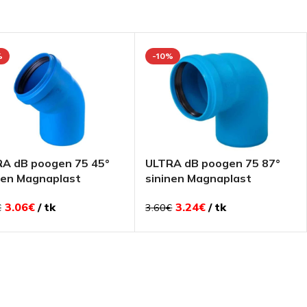
%
-10%
A dB poogen 75 45°
ULTRA dB poogen 75 87°
nen Magnaplast
sininen Magnaplast
3.06
€
tk
3.24
€
tk
€
3.60
€