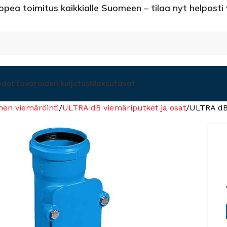
opea toimitus kaikkialle Suomeen – tilaa nyt helposti
edot
Tavaroiden kuljetus
Maksutavat
nen viemäröinti
ULTRA dB viemäriputket ja osat
ULTRA dB