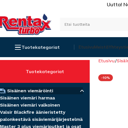
Uutta! N
Tuotekategoriat
Etusivu
Meistä
Yhteysti
Etusivu
Sisäi
Tuotekategoriat
-10%
Sisäinen viemäröinti
Sisäinen viemäri harmaa
Sisäinen viemäri valkoinen
Valsir Blackfire äänieristetty
palonkestävä sisäviemärijärjestelmä
Master 3 plus viemäriputket ja osat