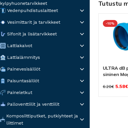
Tutustu 
kylpyhuonetarvikkeet
Vedenpuhdistuslaitteet
Vesimittarit ja tarvikkeet
-10%
Sifonit ja lisätarvikkeet
Lattiakaivot
Lattialämmitys
ULTRA dB 
Painevesisäiliöt
sininen Ma
Paisuntasäiliöt
5.58
€
6.20
€
Paineletkut
Palloventtiilit ja venttiilit
Komposiittiputket, putkiyhteet ja
liittimet