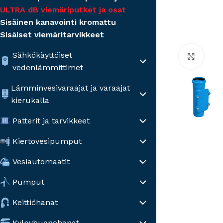
ULTRA dB viemäriputket ja osat
Sisäinen kanavointi kromattu
Sisäiset viemäritarvikkeet
Sähkökäyttöiset
Click
vedenlämmittimet
Lämminvesivaraajat ja varaajat
kierukalla
Patterit ja tarvikkeet
Kiertovesipumput
Vesiautomaatit
Pumput
Keittiöhanat
Kylpyhuonehanat