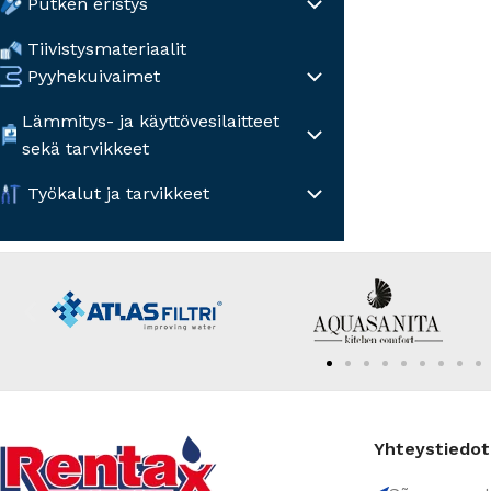
Putken eristys
Tiivistysmateriaalit
Pyyhekuivaimet
Lämmitys- ja käyttövesilaitteet
sekä tarvikkeet
Työkalut ja tarvikkeet
Yhteystiedot