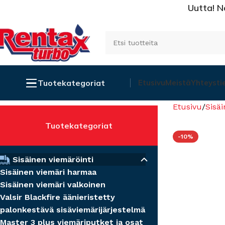
Uutta! N
Tuotekategoriat
Etusivu
Meistä
Yhteysti
Etusivu
Sisäi
Tuotekategoriat
-10%
Sisäinen viemäröinti
Sisäinen viemäri harmaa
Sisäinen viemäri valkoinen
Valsir Blackfire äänieristetty
palonkestävä sisäviemärijärjestelmä
Master 3 plus viemäriputket ja osat