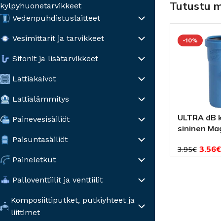
Tutustu 
kylpyhuonetarvikkeet
Vedenpuhdistuslaitteet
Vesimittarit ja tarvikkeet
-10%
Sifonit ja lisätarvikkeet
Lattiakaivot
Lattialämmitys
ULTRA dB k
Painevesisäiliöt
sininen Ma
Paisuntasäiliöt
3.56
€
3.95
€
Paineletkut
Palloventtiilit ja venttiilit
Komposiittiputket, putkiyhteet ja
liittimet