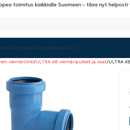
opea toimitus kaikkialle Suomeen – tilaa nyt helposti
edot
Tavaroiden kuljetus
Maksutavat
nen viemäröinti
ULTRA dB viemäriputket ja osat
ULTRA dB 