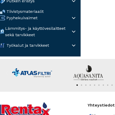
Putken eristys
Tiivistysmateriaalit
Pyyhekuivaimet
Lämmitys- ja käyttövesilaitteet
sekä tarvikkeet
Työkalut ja tarvikkeet
Yhteystiedot