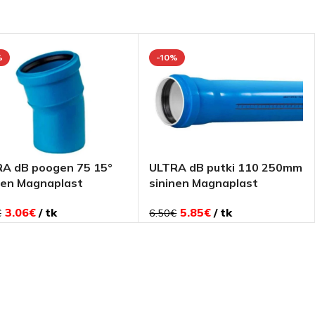
%
-10%
A dB poogen 75 15°
ULTRA dB putki 110 250mm
nen Magnaplast
sininen Magnaplast
3.06
€
tk
5.85
€
tk
€
6.50
€