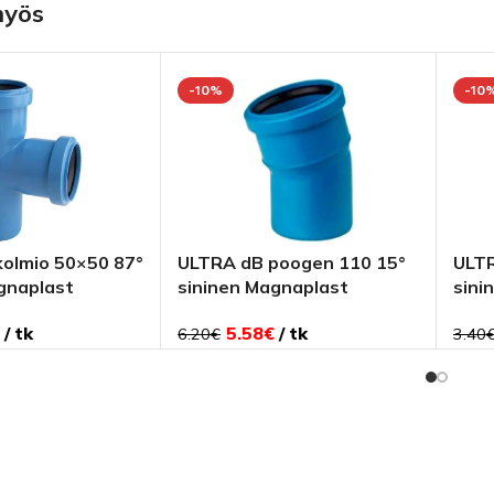
myös
-10%
-10
olmio 50×50 87°
ULTRA dB poogen 110 15°
ULTR
gnaplast
sininen Magnaplast
sini
tk
5.58
€
tk
6.20
€
3.40