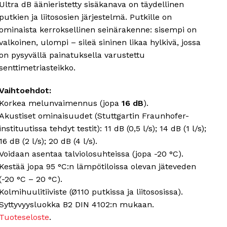
Ultra dB äänieristetty sisäkanava on täydellinen
putkien ja liitososien järjestelmä. Putkille on
ominaista kerroksellinen seinärakenne: sisempi on
valkoinen, ulompi – sileä sininen likaa hylkivä, jossa
on pysyvällä painatuksella varustettu
senttimetriasteikko.
Vaihtoehdot:
Korkea melunvaimennus (jopa
16 dB
).
Akustiset ominaisuudet (Stuttgartin Fraunhofer-
instituutissa tehdyt testit): 11 dB (0,5 l/s); 14 dB (1 l/s);
16 dB (2 l/s); 20 dB (4 l/s).
Voidaan asentaa talviolosuhteissa (jopa -20 °C).
Kestää jopa 95 °C:n lämpötiloissa olevan jäteveden
(-20 °C – 20 °C).
Kolmihuulitiiviste (Ø110 putkissa ja liitososissa).
Syttyvyysluokka B2 DIN 4102:n mukaan.
Tuoteseloste
.