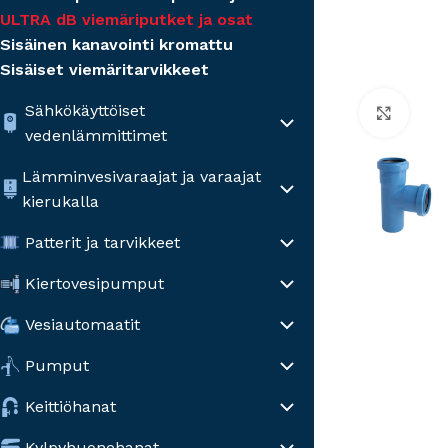
ULTRA dB viemäriputket ja osat
Sisäinen kanavointi kromattu
Sisäiset viemäritarvikkeet
Sähkökäyttöiset
Click
vedenlämmittimet
Lämminvesivaraajat ja varaajat
kierukalla
Patterit ja tarvikkeet
Kiertovesipumput
Vesiautomaatit
Pumput
Keittiöhanat
Kylpyhuonehanat