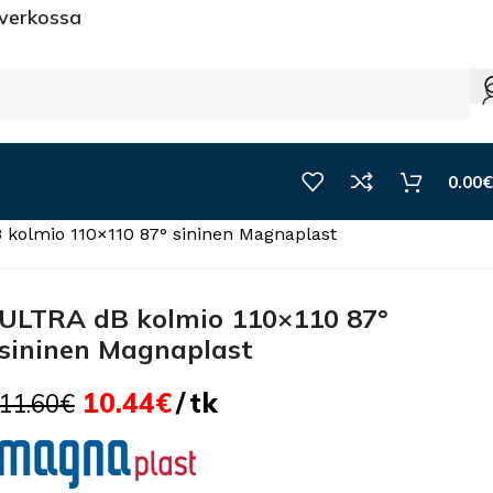
 verkossa
0.00
€
kolmio 110×110 87° sininen Magnaplast
ULTRA dB kolmio 110×110 87°
sininen Magnaplast
10.44
€
tk
11.60
€