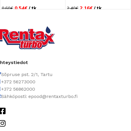
0.54
€
tk
2.16
€
tk
0.60
€
2.40
€
hteystiedot
Sõpruse pst. 2/1, Tartu
+372 56273000
+372 56862000
Sähköposti: epood@rentaxturbo.fi