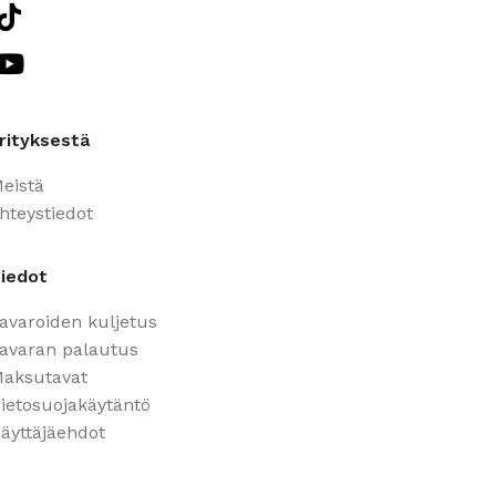
rityksestä
eistä
hteystiedot
iedot
avaroiden kuljetus
avaran palautus
aksutavat
ietosuojakäytäntö
äyttäjäehdot