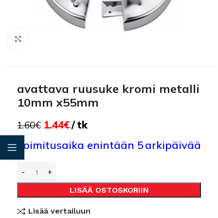
Click to enlarge
avattava ruusuke kromi metalli
10mm x55mm
1.44
€
tk
1.60
€
Toimitusaika enintään 5 arkipäivää
LISÄÄ OSTOSKORIIN
Lisää vertailuun