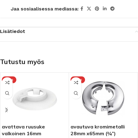
Jaa sosiaalisessa mediassa:
Lisätiedot
Tutustu myös
-10%
-10%
avattava ruusuke
avautuva kromimetalli
valkoinen 16mm
28mm x65mm (¾”)
et