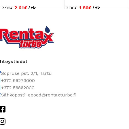
et
2.61
€
tk
1.80
€
tk
2.90
€
2.00
€
hteystiedot
Sõpruse pst. 2/1, Tartu
+372 56273000
+372 56862000
Sähköposti: epood@rentaxturbo.fi