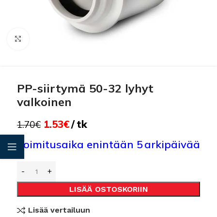
Click to enlarge
PP-siirtymä 50-32 lyhyt
valkoinen
1.53
€
tk
1.70
€
Toimitusaika enintään 5 arkipäivää
LISÄÄ OSTOSKORIIN
Lisää vertailuun