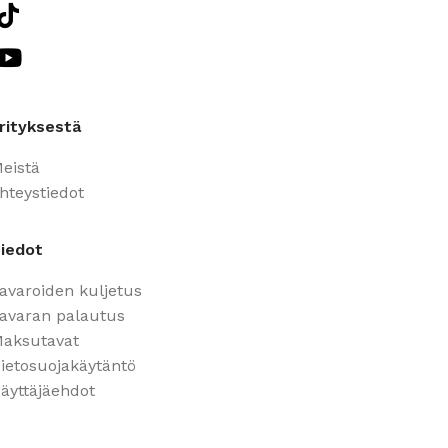
rityksestä
eistä
hteystiedot
iedot
avaroiden kuljetus
avaran palautus
aksutavat
ietosuojakäytäntö
äyttäjäehdot