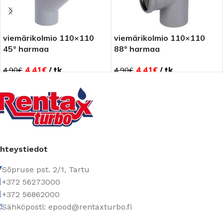
et
viemärikolmio 110×110
viemärikolmio 110×110
45° harmaa
88° harmaa
4.41
€
tk
4.41
€
tk
4.90
€
4.90
€
hteystiedot
Sõpruse pst. 2/1, Tartu
+372 56273000
+372 56862000
Sähköposti: epood@rentaxturbo.fi