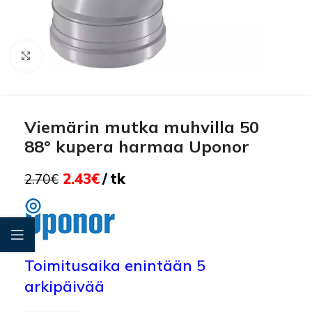
Click to enlarge
Viemärin mutka muhvilla 50
88° kupera harmaa Uponor
2.43
€
tk
2.70
€
Toimitusaika enintään 5
arkipäivää