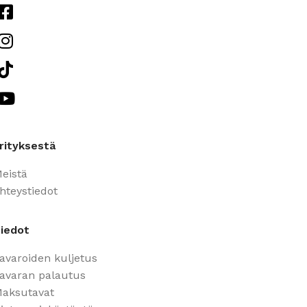
rityksestä
eistä
hteystiedot
iedot
avaroiden kuljetus
avaran palautus
aksutavat