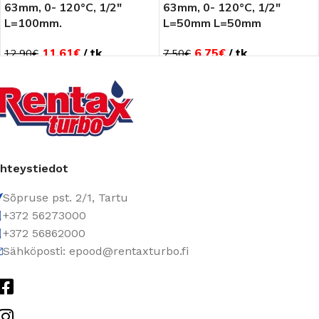
63mm, 0- 120°C, 1/2″
63mm, 0- 120°C, 1/2″
L=100mm.
L=50mm L=50mm
11.61
€
tk
6.75
€
tk
12.90
€
7.50
€
hteystiedot
Sõpruse pst. 2/1, Tartu
+372 56273000
+372 56862000
Sähköposti: epood@rentaxturbo.fi