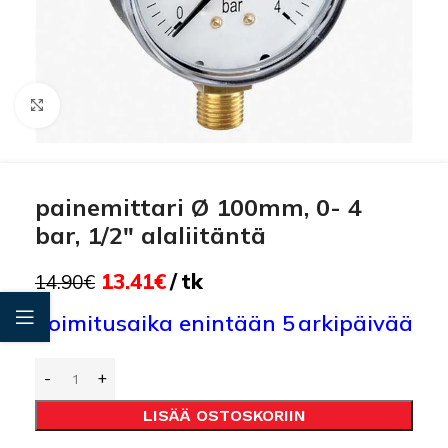
Click to enlarge
painemittari Ø 100mm, 0- 4
bar, 1/2″ alaliitäntä
13.41
€
tk
14.90
€
Toimitusaika enintään 5 arkipäivää
LISÄÄ OSTOSKORIIN