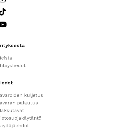
rityksestä
eistä
hteystiedot
iedot
avaroiden kuljetus
avaran palautus
aksutavat
ietosuojakäytäntö
äyttäjäehdot