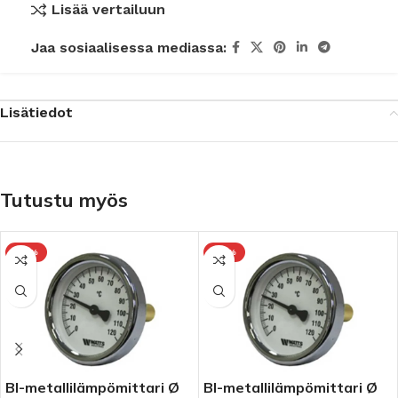
Lisää vertailuun
Jaa sosiaalisessa mediassa:
Lisätiedot
Tutustu myös
-10%
-10%
et
BI-metallilämpömittari Ø
BI-metallilämpömittari Ø