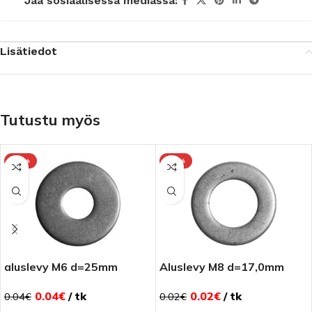
Jaa sosiaalisessa mediassa:
Lisätiedot
Tutustu myös
-10%
-10%
aluslevy M6 d=25mm
Aluslevy M8 d=17,0mm
0.04
€
tk
0.02
€
tk
0.04
€
0.02
€
et