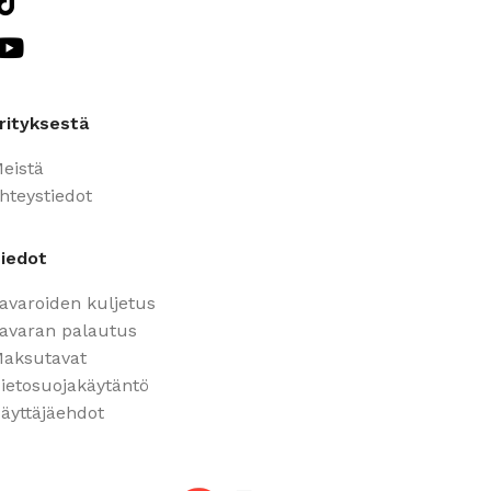
rityksestä
eistä
hteystiedot
iedot
avaroiden kuljetus
avaran palautus
aksutavat
ietosuojakäytäntö
äyttäjäehdot