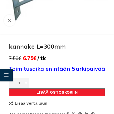
Click to enlarge
kannake L=300mm
6.75
€
tk
7.50
€
Toimitusaika enintään 5 arkipäivää
LISÄÄ OSTOSKORIIN
Lisää vertailuun