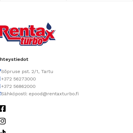
hteystiedot
Sõpruse pst. 2/1, Tartu
+372 56273000
+372 56862000
Sähköposti: epood@rentaxturbo.fi