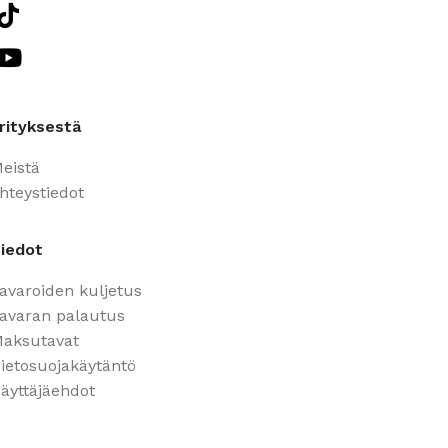
rityksestä
eistä
hteystiedot
iedot
avaroiden kuljetus
avaran palautus
aksutavat
ietosuojakäytäntö
äyttäjäehdot