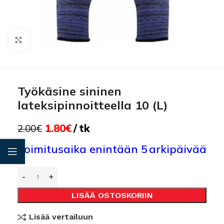
Click to enlarge
Työkäsine sininen
lateksipinnoitteella 10 (L)
1.80
€
tk
2.00
€
Toimitusaika enintään 5 arkipäivää
LISÄÄ OSTOSKORIIN
Lisää vertailuun