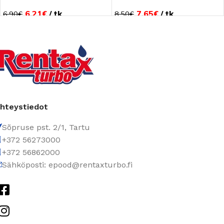
6.21
€
tk
7.65
€
tk
6.90
€
8.50
€
hteystiedot
Sõpruse pst. 2/1, Tartu
+372 56273000
+372 56862000
Sähköposti: epood@rentaxturbo.fi