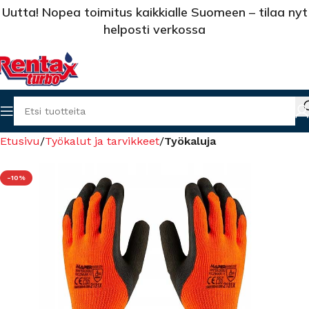
Uutta! Nopea toimitus kaikkialle Suomeen – tilaa nyt
helposti verkossa
Etusivu
Työkalut ja tarvikkeet
Työkaluja
-10%