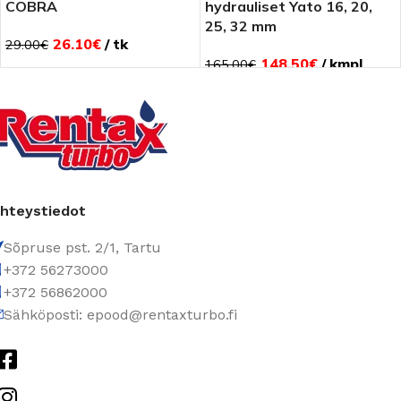
COBRA
hydrauliset Yato 16, 20,
25, 32 mm
26.10
€
tk
29.00
€
148.50
€
kmpl
165.00
€
hteystiedot
Sõpruse pst. 2/1, Tartu
+372 56273000
+372 56862000
Sähköposti: epood@rentaxturbo.fi