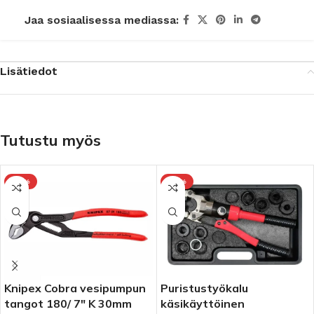
Jaa sosiaalisessa mediassa:
Lisätiedot
Tutustu myös
-10%
-10%
et
Knipex Cobra vesipumpun
Puristustyökalu
tangot 180/ 7″ K 30mm
käsikäyttöinen