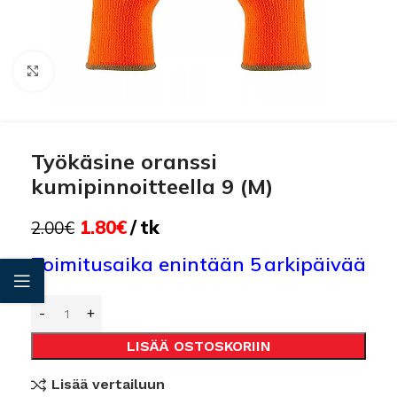
Click to enlarge
Työkäsine oranssi
kumipinnoitteella 9 (M)
1.80
€
tk
2.00
€
Toimitusaika enintään 5 arkipäivää
LISÄÄ OSTOSKORIIN
Lisää vertailuun