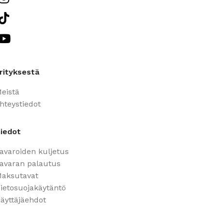
rityksestä
eistä
hteystiedot
iedot
avaroiden kuljetus
avaran palautus
aksutavat
ietosuojakäytäntö
äyttäjäehdot