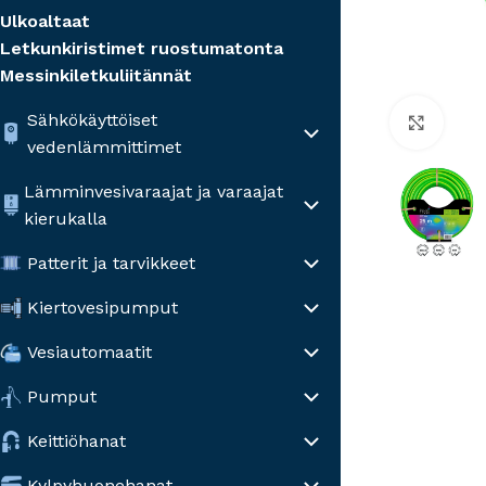
Ulkoaltaat
Letkunkiristimet ruostumatonta
Messinkiletkuliitännät
Sähkökäyttöiset
Click
vedenlämmittimet
Lämminvesivaraajat ja varaajat
kierukalla
Patterit ja tarvikkeet
Kiertovesipumput
Vesiautomaatit
Pumput
Keittiöhanat
Kylpyhuonehanat