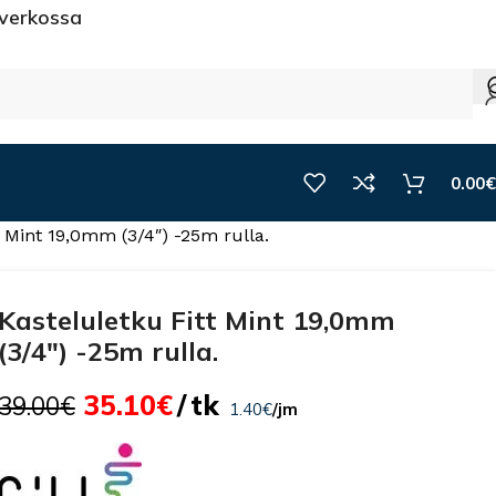
 verkossa
0.00
€
t Mint 19,0mm (3/4″) -25m rulla.
Kasteluletku Fitt Mint 19,0mm
(3/4″) -25m rulla.
35.10
€
tk
39.00
€
1.40
€
/jm