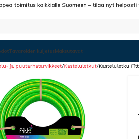
opea toimitus kaikkialle Suomeen – tilaa nyt helposti
edot
Tavaroiden kuljetus
Maksutavat
elu- ja puutarhatarvikkeet
Kasteluletkut
Kasteluletku Fit