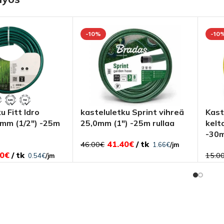
-10%
-10
u Fitt Idro
kasteluletku Sprint vihreä
Kast
mm (1/2″) -25m
25,0mm (1″) -25m rullaa
kelt
-30m
41.40
€
tk
46.00
€
1.66
€
/jm
0
€
tk
15.0
0.54
€
/jm