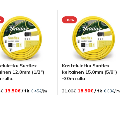
%
-10%
eluletku Sunflex
Kasteluletku Sunflex
ainen 12,0mm (1/2″)
keltainen 15,0mm (5/8″)
 rulla.
-30m rulla
13.50
€
tk
18.90
€
tk
0
€
21.00
€
0.45
€
/jm
0.63
€
/jm