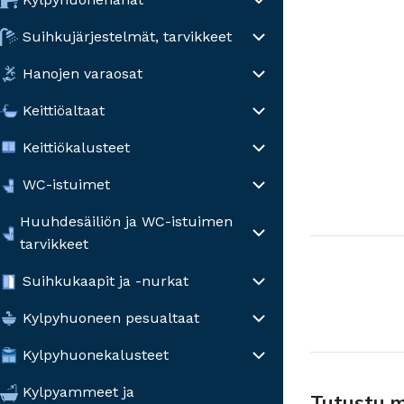
Suihkujärjestelmät, tarvikkeet
Hanojen varaosat
Keittiöaltaat
Keittiökalusteet
WC-istuimet
Huuhdesäiliön ja WC-istuimen
tarvikkeet
Suihkukaapit ja -nurkat
Kylpyhuoneen pesualtaat
Kylpyhuonekalusteet
Kylpyammeet ja
Tutustu 