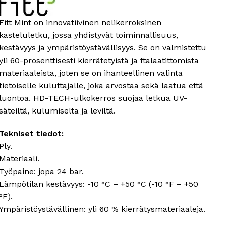
Fitt Mint on innovatiivinen nelikerroksinen
kasteluletku, jossa yhdistyvät toiminnallisuus,
kestävyys ja ympäristöystävällisyys. Se on valmistettu
yli 60-prosenttisesti kierrätetyistä ja ftalaatittomista
materiaaleista, joten se on ihanteellinen valinta
tietoiselle kuluttajalle, joka arvostaa sekä laatua että
luontoa. HD-TECH-ulkokerros suojaa letkua UV-
säteiltä, kulumiselta ja leviltä.
Tekniset tiedot:
Ply.
Materiaali.
Työpaine: jopa 24 bar.
Lämpötilan kestävyys: -10 °C – +50 °C (-10 °F – +50
°F).
Ympäristöystävällinen: yli 60 % kierrätysmateriaaleja.