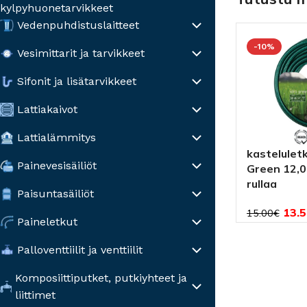
kylpyhuonetarvikkeet
Vedenpuhdistuslaitteet
-10%
Vesimittarit ja tarvikkeet
Sifonit ja lisätarvikkeet
Lattiakaivot
Lattialämmitys
kasteluletk
Painevesisäiliöt
Green 12,0
rullaa
Paisuntasäiliöt
13.5
15.00
€
Paineletkut
Palloventtiilit ja venttiilit
Komposiittiputket, putkiyhteet ja
liittimet