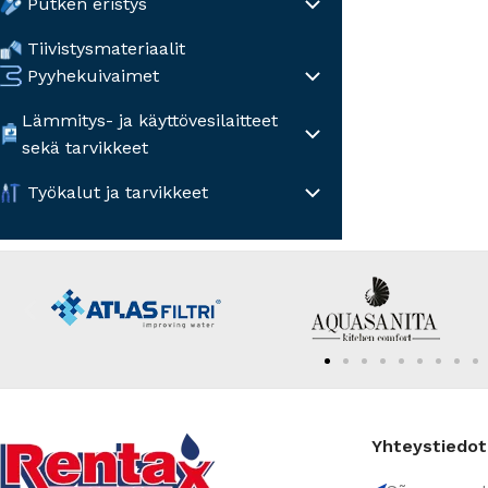
Putken eristys
Tiivistysmateriaalit
Pyyhekuivaimet
Lämmitys- ja käyttövesilaitteet
sekä tarvikkeet
Työkalut ja tarvikkeet
Yhteystiedot