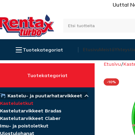
Uutta! N
Tuotekategoriat
Etusivu
Meistä
Yhteysti
Etusivu
Kast
Tuotekategoriat
-10%
Kastelu- ja puutarhatarvikkeet
Kasteluletkut
Kastelutarvikkeet Bradas
Kastelutarvikkeet Claber
Imu- ja poistoletkut
Ulostulohanat