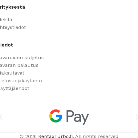
rityksestä
eistä
hteystiedot
iedot
avaroiden kuljetus
avaran palautus
aksutavat
ietosuojakäytäntö
äyttäjäehdot
© 2026
RentaxTurbo.fi
. All rights reserved