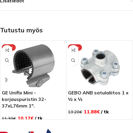
Lisätiedot
Tutustu myös
-10%
-10%
GE Unifix Mini -
GEBO ANB satulaliitos 1 x
korjauspuristin 32-
½ x ½
37xL76mm 1″.
11.88
€
tk
13.20
€
10.17
€
tk
11.30
€