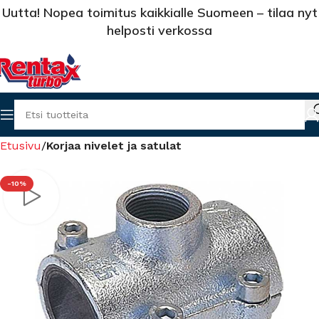
Uutta! Nopea toimitus kaikkialle Suomeen – tilaa nyt
helposti verkossa
Etusivu
Korjaa nivelet ja satulat
-10%