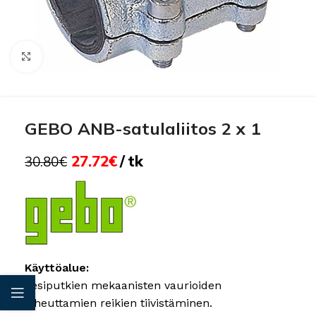
Click to enlarge
GEBO ANB-satulaliitos 2 x 1
27.72
€
tk
30.80
€
Käyttöalue:
Vesiputkien mekaanisten vaurioiden
aiheuttamien reikien tiivistäminen.