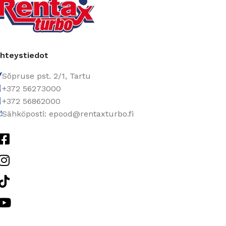
hteystiedot
Sõpruse pst. 2/1, Tartu
+372 56273000
+372 56862000
Sähköposti: epood@rentaxturbo.fi