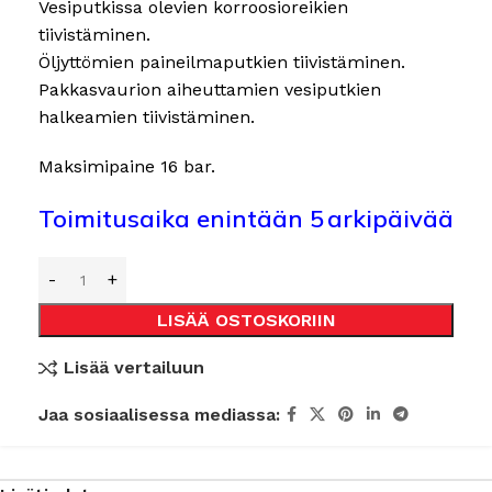
Vesiputkissa olevien korroosioreikien
tiivistäminen.
Öljyttömien paineilmaputkien tiivistäminen.
Pakkasvaurion aiheuttamien vesiputkien
halkeamien tiivistäminen.
Maksimipaine 16 bar.
Toimitusaika enintään 5 arkipäivää
et
LISÄÄ OSTOSKORIIN
Lisää vertailuun
Jaa sosiaalisessa mediassa: